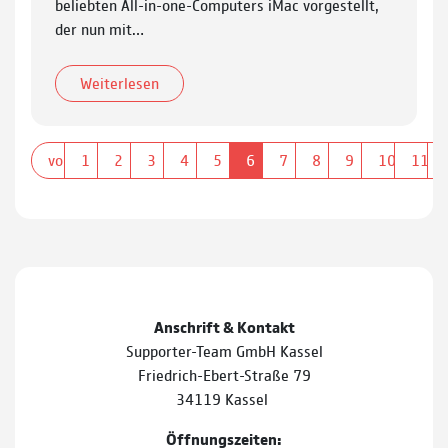
beliebten All-in-one-Computers iMac vorgestellt,
der nun mit…
Weiterlesen
vorherige
1
2
3
4
5
6
7
8
9
10
11
Anschrift & Kontakt
Supporter-Team GmbH Kassel
Friedrich-Ebert-Straße 79
34119 Kassel
Öffnungszeiten: