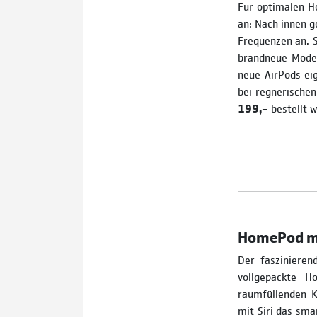
Für optimalen Hö
an: Nach innen g
Frequenzen an. S
brandneue Model
neue AirPods ei
bei regnerische
199,–
bestellt 
HomePod min
Der faszinieren
vollgepackte H
raumfüllenden 
mit Siri das sma