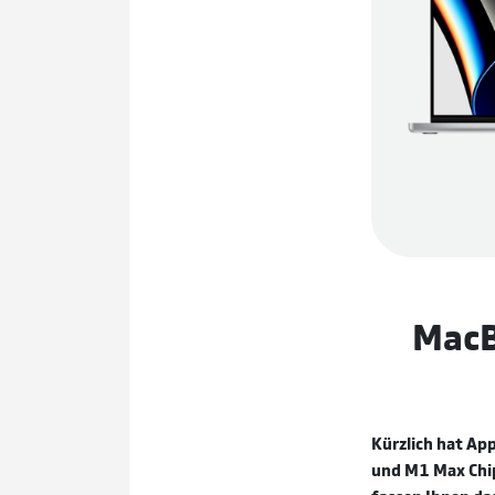
MacB
Kürzlich hat App
und M1 Max Chip