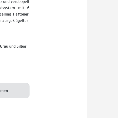
p und verdoppelt
undsystem mit 6
elling Tieftöner,
n ausgeklügeltes,
Grau und Silber
mmen.