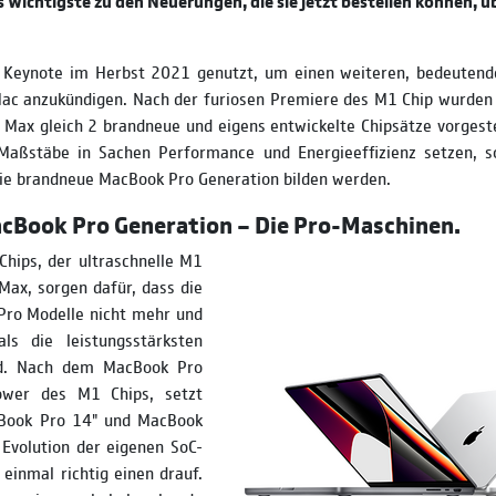
 Wichtigste zu den Neuerungen, die sie jetzt bestellen können, üb
. Keynote im Herbst 2021 genutzt, um einen weiteren, bedeutend
 Mac anzukündigen. Nach der furiosen Premiere des M1 Chip wurde
ax gleich 2 brandneue und eigens entwickelte Chipsätze vorgestel
aßstäbe in Sachen Performance und Energieeffizienz setzen, s
ie brandneue MacBook Pro Generation bilden werden.
cBook Pro Generation – Die Pro-Maschinen.
Chips, der ultraschnelle M1
Max, sorgen dafür, dass die
ro Modelle nicht mehr und
ls die leistungsstärksten
ind. Nach dem MacBook Pro
wer des M1 Chips, setzt
Book Pro 14" und MacBook
 Evolution der eigenen SoC-
 einmal richtig einen drauf.