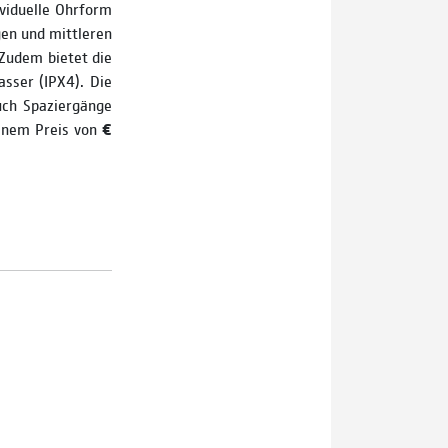
viduelle Ohrform
gen und mittleren
Zudem bietet die
sser (IPX4). Die
uch Spaziergänge
einem Preis von
€