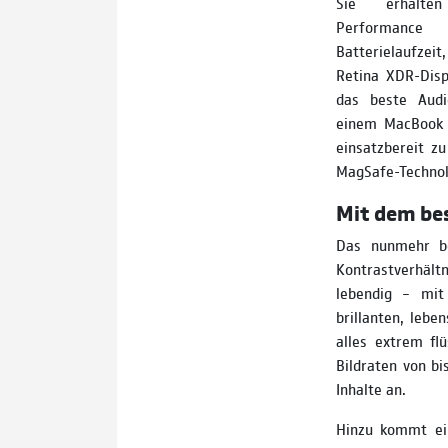
Sie erhalte
Performanc
Batterielaufzeit
Retina XDR-Disp
das beste Audi
einem MacBook z
einsatzbereit z
MagSafe-Technol
Mit dem be
Das nunmehr be
Kontrast­verhäl
lebendig – mit 
brillanten, leb
alles extrem flü
Bildraten von b
Inhalte an.
Hinzu kommt ein