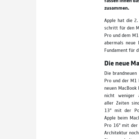
fassen Ihnen das
zusammen.
Apple hat die 2
schritt für den
Pro und dem M1 M
abermals neue M
Fundament für d
Die neue Ma
Die brandneuen 
Pro und der M1 
neuen MacBook P
nicht weniger a
aller Zeiten s
13" mit der Po
Apple beim Mac
Pro 16" mit der
Architektur noch