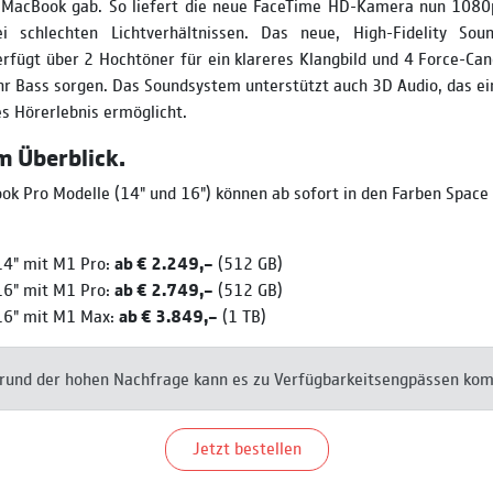
 MacBook gab. So liefert die neue FaceTime HD-Kamera nun 1080
ei schlechten Lichtverhältnissen. Das neue, High-Fidelity So
rfügt über 2 Hochtöner für ein klareres Klangbild und 4 Force-Canc
r Bass sorgen. Das Soundsystem unterstützt auch 3D Audio, das ei
s Hörerlebnis ermöglicht.
im Überblick.
k Pro Modelle (14" und 16") können ab sofort in den Farben Space 
14" mit M1 Pro:
ab € 2.249,–
(512 GB)
16" mit M1 Pro:
ab € 2.749,–
(512 GB)
16" mit M1 Max:
ab € 3.849,–
(1 TB)
rund der hohen Nachfrage kann es zu Verfügbarkeitsengpässen ko
Jetzt bestellen