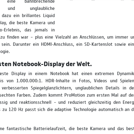
n eine bahnbrechende
e und unglaubliche
, dazu ein brillantes Liquid
lay, die beste Kamera und
o-Erlebnis, das jemals in
u finden war – plus eine Vielzahl an Anschlüssen, um immer un
u sein. Darunter ein HDMI-Anschluss, ein SD-Kartenslot sowie ei
ogie.
sten Notebook-Display der Welt.
ste Display in einem Notebook hat einen extremen Dynamik
tnis von 1.000.000:1. HDR-Inhalte in Fotos, Videos und Spiele
verbesserten Spiegel­­glanz­­lichtern, unglaublichen Details in 
ens­echten Farben. Zudem kommt ProMotion zum ersten Mal auf d
ssig und reaktions­schnell – und reduziert gleichzeitig den Energ
is zu 120 Hz passt sich die adaptive Technologie automatisch an 
e fantastische Batterielaufzeit, die beste Kamera und das bes