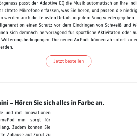
rgenuss passt der Adaptive EQ die Musik automatisch an Ihre indi
erichtete Mikrofone erfassen, was Sie hören, und passen die niedri
o werden auch die feinsten Details in jedem Song wiedergegeben. 
lgeneration einen Schutz vor dem Eindringen von Schweiß und Wa
gnen sich demnach hervorragend für sportliche Aktivitäten oder a
n Witterungsbedingungen. Die neuen AirPods können ab sofort zu 
werden.
Jetzt bestellen
i – Hören Sie sich alles in Farbe an.
de und mit Innovationen
omePod mini sorgt für
Klang. Zudem können Sie
rte Zuhause auf Zuruf zu