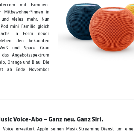
ntercom mit Familien­
r Mitbewoh­ner*innen in
 und vieles mehr. Nun
Pod mini Familie gleich
uwachs in Form neuer
 Neben den bekannten
 Weiß und Space Grau
e das Angebots­spektrum
lb, Orange und Blau. Die
 ist ab Ende November
usic Voice-Abo – Ganz neu. Ganz Siri.
 Voice erweitert Apple seinen Musik-Streaming-Dienst um eine